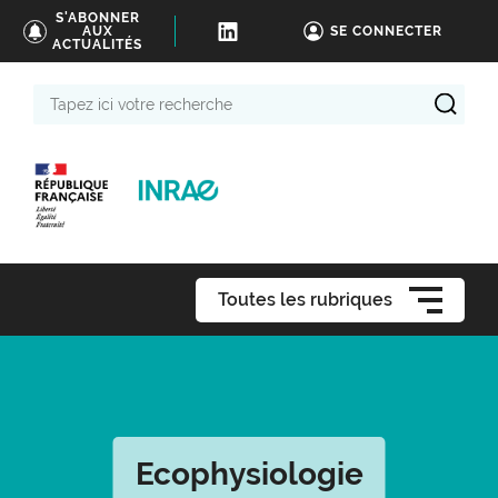
S'ABONNER
AUX
SE CONNECTER
ACTUALITÉS
Tapez
ici
votre
recherche
Toutes les rubriques
Ecophysiologie