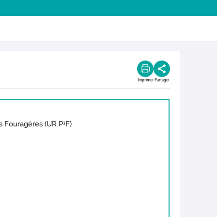
Imprimer
Partager
tes Fouragères (UR P
F)
3