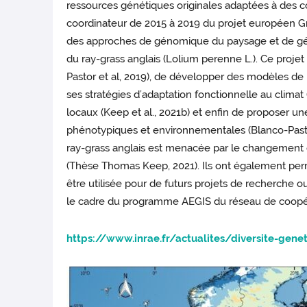
ressources génétiques originales adaptées à des c
coordinateur de 2015 à 2019 du projet européen Gr
des approches de génomique du paysage et de génét
du ray-grass anglais (Lolium perenne L.). Ce proje
Pastor et al, 2019), de développer des modèles de
ses stratégies d’adaptation fonctionnelle au climat (
locaux (Keep et al., 2021b) et enfin de proposer
phénotypiques et environnementales (Blanco-Pastor e
ray-grass anglais est menacée par le changement cl
(Thèse Thomas Keep, 2021). Ils ont également permi
être utilisée pour de futurs projets de recherche
le cadre du programme AEGIS du réseau de coopé
https://www.inrae.fr/actualites/diversite-gene