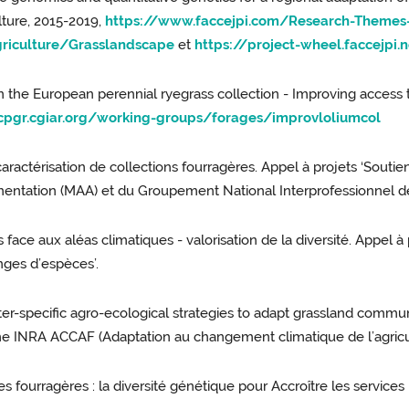
ture, 2015-2019,
https://www.faccejpi.com/Research-Themes
riculture/Grasslandscape
et
https://project-wheel.faccejpi
 on the European perennial ryegrass collection - Improving acces
cpgr.cgiar.org/working-groups/forages/improvloliumcol
aractérisation de collections fourragères. Appel à projets ‘Souti
’Alimentation (MAA) et du Groupement National Interprofessionnel
 face aux aléas climatiques - valorisation de la diversité. Appel
ges d’espèces’.
 inter-specific agro-ecological strategies to adapt grassland commu
me INRA ACCAF (Adaptation au changement climatique de l’agricult
 fourragères : la diversité génétique pour Accroître les services