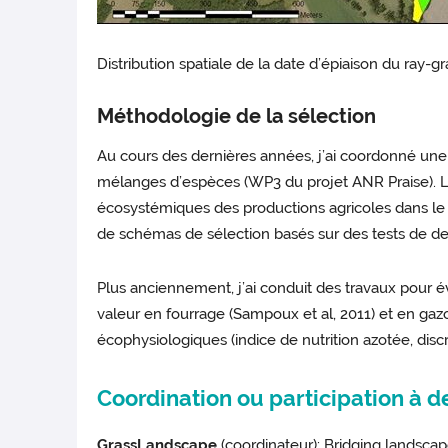
Distribution spatiale de la date d’épiaison du ray-g
Méthodologie de la sélection
Au cours des dernières années, j’ai coordonné une 
mélanges d’espèces (WP3 du projet ANR Praise). La
écosystémiques des productions agricoles dans le c
de schémas de sélection basés sur des tests de d
Plus anciennement, j’ai conduit des travaux pour év
valeur en fourrage (Sampoux et al, 2011) et en gazo
écophysiologiques (indice de nutrition azotée, dis
Coordination ou participation à d
GrassLandscape
(coordinateur): Bridging landsca