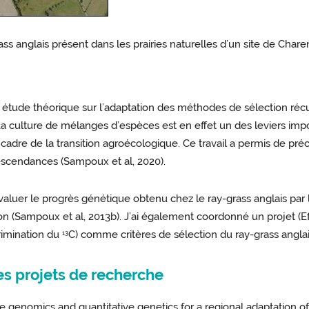
rass anglais présent dans les prairies naturelles d’un site de Chare
étude théorique sur l’adaptation des méthodes de sélection récur
 culture de mélanges d’espèces est en effet un des leviers impor
adre de la transition agroécologique. Ce travail a permis de pré
escendances (Sampoux et al, 2020).
aluer le progrès génétique obtenu chez le ray-grass anglais par l
n (Sampoux et al, 2013b). J’ai également coordonné un projet (Eff
crimination du
C) comme critères de sélection du ray-grass anglai
13
es projets de recherche
pe genomics and quantitative genetics for a regional adaptation 