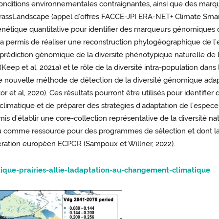
onditions environnementales contraignantes, ainsi que des marqu
assLandscape (appel d’offres FACCE-JPI ERA-NET+ Climate Smart 
ique quantitative pour identifier des marqueurs génomiques de l
t a permis de réaliser une reconstruction phylogéographique de l
 prédiction génomique de la diversité phénotypique naturelle de 
Keep et al, 2021a) et le rôle de la diversité intra-population dans 
 une nouvelle méthode de détection de la diversité génomique a
t al, 2020). Ces résultats pourront être utilisés pour identifier 
imatique et de préparer des stratégies d’adaptation de l’espèce
s d’établir une core-collection représentative de la diversité na
 ou comme ressource pour des programmes de sélection et dont la
ration européen ECPGR (Sampoux et Willner, 2022).
tique-prairies-allie-ladaptation-au-changement-climatique